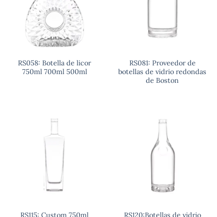
RS058: Botella de licor
RS081: Proveedor de
750ml 700ml 500ml
botellas de vidrio redondas
de Boston
RS115: Custom 750ml
RS120:Botellas de vidrio