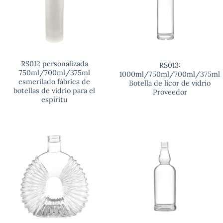
RS012 personalizada
RS013:
750ml/700ml/375ml
1000ml/750ml/700ml/375ml
esmerilado fábrica de
Botella de licor de vidrio
botellas de vidrio para el
Proveedor
espíritu