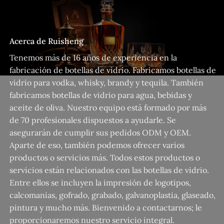
Acerca de Ruisheng
Tenemos más de 16 años de experiencia en la
fabricación de botellas de vidrio. Fabricamos botellas de
vidrio para vodka, whisky, brandy y tequila. También
fabricamos botellas de vidrio para agua, bebidas y
aceite de oliva. Nuestro equipo está formado por más
de 70 profesionales dispuestos a ayudarle. Se
asegurarán de cumplir sus pedidos ODM y OEM.
Aparte de eso, también podemos ofrecer varios
productos o servicios más. Todos estos productos o
servicios están relacionados con las botellas de vidrio.
Entre ellos se incluyen la impresión de logotipos,
calcomanías, gofrado, grabado, galvanoplastia, glaseado,
pintura y mucho más. Bienvenido a contactarnos; le
proporcionaremos nuestro servicio integral.