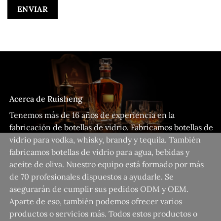
Acerca de Ruisheng
Tenemos más de 16 años de experiencia en la
fabricación de botellas de vidrio. Fabricamos botellas de
vidrio para vodka, whisky, brandy y tequila. También
fabricamos botellas de vidrio para agua, bebidas y
aceite de oliva. Nuestro equipo está formado por más
de 70 profesionales dispuestos a ayudarle. Se
asegurarán de cumplir sus pedidos ODM y OEM.
Aparte de eso, también podemos ofrecer varios
productos o servicios más. Todos estos productos o