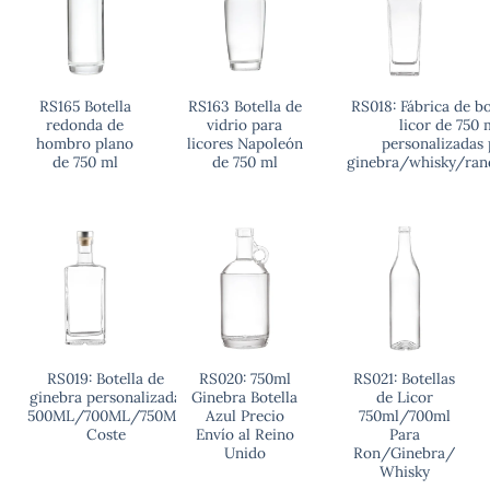
RS165 Botella
RS163 Botella de
RS018: Fábrica de bo
redonda de
vidrio para
licor de 750 
hombro plano
licores Napoleón
personalizadas 
de 750 ml
de 750 ml
ginebra/whisky/ran
RS019: Botella de
RS020: 750ml
RS021: Botellas
ginebra personalizada
Ginebra Botella
de Licor
500ML/700ML/750ML
Azul Precio
750ml/700ml
Coste
Envío al Reino
Para
Unido
Ron/Ginebra/
Whisky