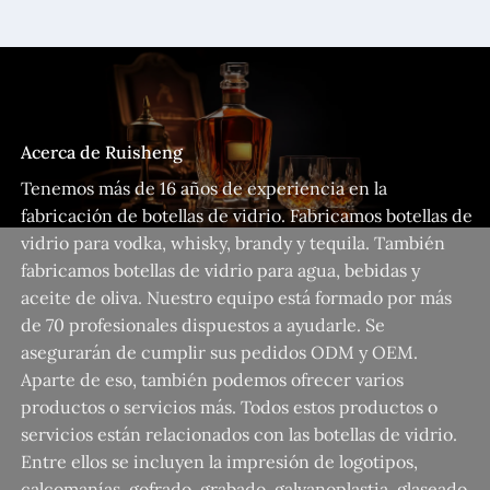
Acerca de Ruisheng
Tenemos más de 16 años de experiencia en la
fabricación de botellas de vidrio. Fabricamos botellas de
vidrio para vodka, whisky, brandy y tequila. También
fabricamos botellas de vidrio para agua, bebidas y
aceite de oliva. Nuestro equipo está formado por más
de 70 profesionales dispuestos a ayudarle. Se
asegurarán de cumplir sus pedidos ODM y OEM.
Aparte de eso, también podemos ofrecer varios
productos o servicios más. Todos estos productos o
servicios están relacionados con las botellas de vidrio.
Entre ellos se incluyen la impresión de logotipos,
calcomanías, gofrado, grabado, galvanoplastia, glaseado,