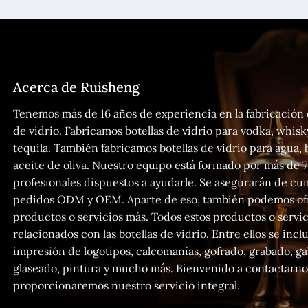
Acerca de Ruisheng
Tenemos más de 16 años de experiencia en la fabricación 
de vidrio. Fabricamos botellas de vidrio para vodka, whisk
tequila. También fabricamos botellas de vidrio para agua, 
aceite de oliva. Nuestro equipo está formado por más de 
profesionales dispuestos a ayudarle. Se asegurarán de cu
pedidos ODM y OEM. Aparte de eso, también podemos ofr
productos o servicios más. Todos estos productos o servic
relacionados con las botellas de vidrio. Entre ellos se incl
impresión de logotipos, calcomanías, gofrado, grabado, ga
glaseado, pintura y mucho más. Bienvenido a contactarnos
proporcionaremos nuestro servicio integral.