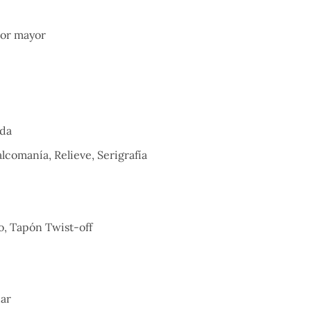
por mayor
ada
lcomanía, Relieve, Serigrafía
o, Tapón Twist-off
dar