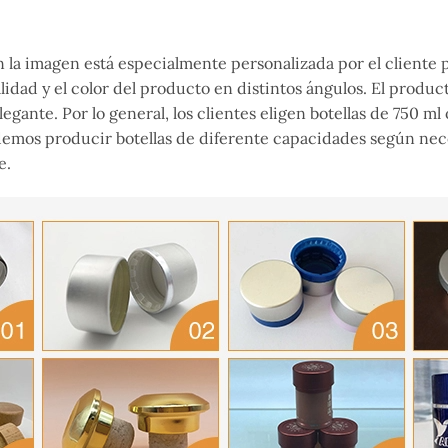
en la imagen está especialmente personalizada por el cliente 
alidad y el color del producto en distintos ángulos.
El produc
elegante.
Por lo general, los clientes eligen botellas de 750 m
demos producir botellas de
diferente
capacidades
según
nece
e.