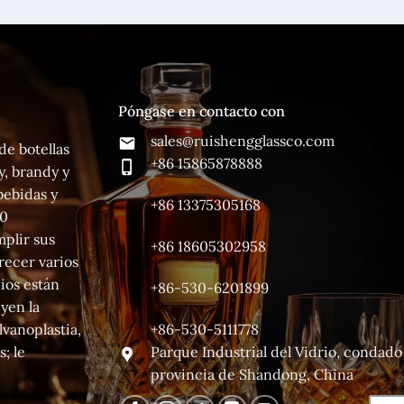
Póngase en contacto con
sales@ruishengglassco.com
de botellas
+86 15865878888
y, brandy y
bebidas y
+86 13375305168
70
mplir sus
+86 18605302958
ecer varios
ios están
+86-530-6201899
uyen la
+86-530-5111778
lvanoplastia,
Parque Industrial del Vidrio, condad
; le
provincia de Shandong, China