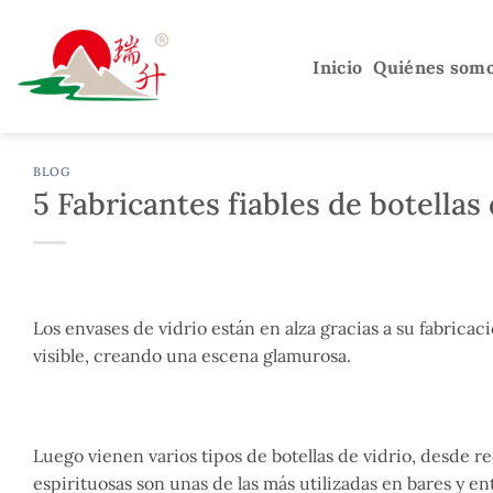
Saltar
al
Inicio
Quiénes som
contenido
BLOG
5 Fabricantes fiables de botellas
Los envases de vidrio están en alza gracias a su fabricaci
visible, creando una escena glamurosa.
Luego vienen varios tipos de botellas de vidrio, desde r
espirituosas son unas de las más utilizadas en bares y e