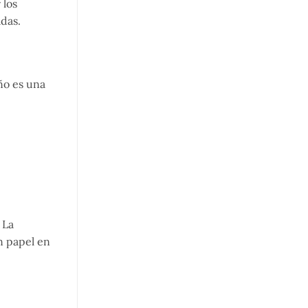
 los
das.
ño es una
 La
n papel en