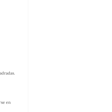
adradas.
rse en