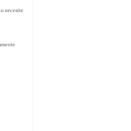
to necesite
eamente