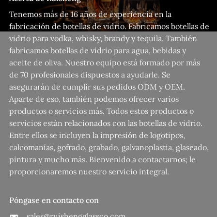
Tenemos más de 16 años de experiencia en la
fabricación de botellas de vidrio. Fabricamos botellas de
vidrio para vodka, whisky, brandy y tequila. También
fabricamos botellas de vidrio para agua, bebidas y
aceite de oliva. Nuestro equipo está formado por más
de 70 profesionales dispuestos a ayudarle. Se
asegurarán de cumplir sus pedidos ODM y OEM.
Aparte de eso, también podemos ofrecer varios
productos o servicios más. Todos estos productos o
servicios están relacionados con las botellas de vidrio.
Entre ellos se incluyen la impresión de logotipos,
calcomanías, gofrado, grabado, galvanoplastia, glaseado,
pintura y mucho más. Bienvenido a contactarnos; le
proporcionaremos nuestro servicio integral.
Póngase en contacto con
sales@ruishengglassco.com