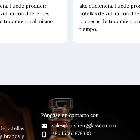
ncia. Puede producir
alta eficiencia. Puede pro
 vidrio con diferentes
botellas de vidrio con dif
e tratamiento al mismo
procesos de tratamiento 
tiempo.
Póngase en contacto con
sales@ruishengglassco.com
de botellas
+86 15865878888
y, brandy y