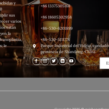
bebidas y
+86 13375305168
70
mplir sus
+86 18605302958
ecer varios
ios están
+86-530-6201899
uyen la
+86-530-5111778
lvanoplastia,
Parque Industrial del Vidrio, condad
; le
provincia de Shandong, China
E