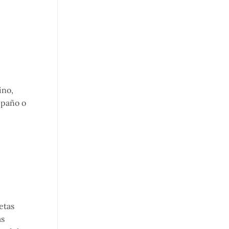
ino,
 paño o
etas
ás