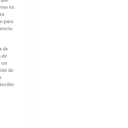
vino en
ra
io para
precio
s de
s de
n un
ción de
n
recibir