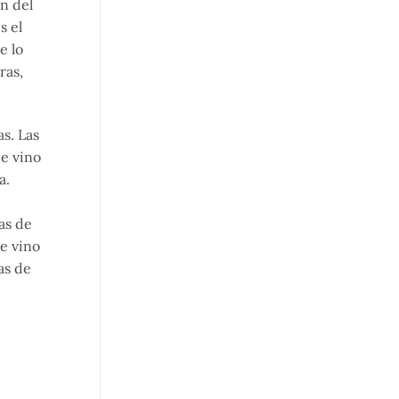
n del
s el
e lo
ras,
s. Las
de vino
a.
as de
de vino
as de