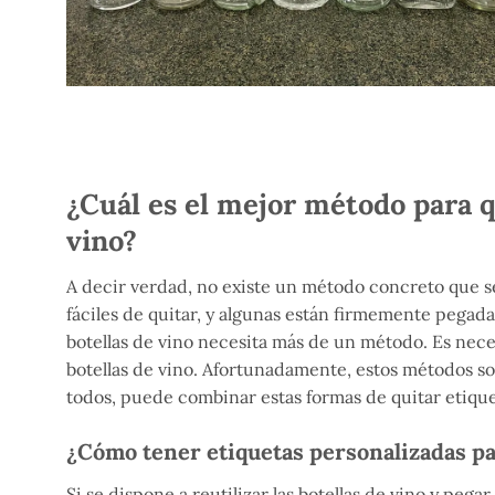
¿Cuál es el mejor método para qu
vino?
A decir verdad, no existe un método concreto que se
fáciles de quitar, y algunas están firmemente pegadas 
botellas de vino necesita más de un método. Es neces
botellas de vino. Afortunadamente, estos métodos s
todos, puede combinar estas formas de quitar etiquet
¿Cómo tener etiquetas personalizadas par
Si se dispone a reutilizar las botellas de vino y pega