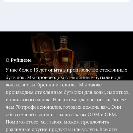
О Руйшене
У нас более 16 лет опыта в производстве стеклянных
бутылок. Мы производим стеклянные бутылки для
водки, виски, бренди и текилы. Мы также
производим стеклянные бутылки для воды, напитков
и оливкового масла. Наша команда состоит из более
чем 70 профессионалов, готовых помочь вам. Они
обязательно выполнят ваши заказы ODM и OEM.
Помимо этого, мы также можем предложить
различные другие продукты или услуги. Все эти