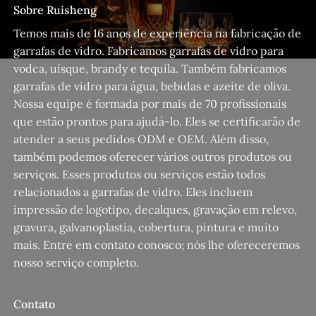
Sobre Ruisheng
Temos mais de 16 anos de experiência na fabricação de
garrafas de vidro. Fabricamos garrafas de vidro para
vodca, uísque, brandy e tequila. Também fabricamos
garrafas de vidro para água, bebidas e azeite de oliva.
Nossa equipe é formada por mais de 70 profissionais
que estão prontos para ajudá-lo. Eles se certificarão de
atender a seus pedidos ODM e OEM. Além disso,
também podemos oferecer vários outros produtos ou
serviços. Esses produtos ou serviços estão todos
relacionados a garrafas de vidro. Eles incluem
impressão de logotipo, decalques, gravação em relevo,
gravura, galvanoplastia, cobertura, pintura e muito
mais. Entre em contato conosco; nós lhe ofereceremos
nosso serviço completo.
Contato