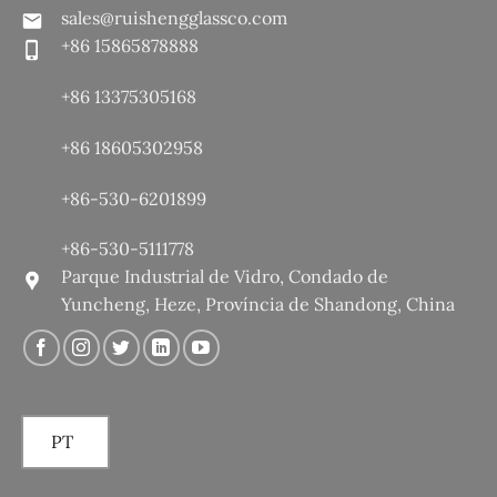
sales@ruishengglassco.com
+86 15865878888
+86 13375305168
+86 18605302958
+86-530-6201899
+86-530-5111778
Parque Industrial de Vidro, Condado de
Yuncheng, Heze, Província de Shandong, China
PT