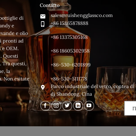
Contatto
sales@ruishengglassco.com
ottiglie di
+86 15865878888
randy e
evande e olio
+86 13375305168
i pronti ad
DM e OEM.
+86 18605302958
i. Questi
. Tra questi,
+86-530-6201899
e, la
+86-530-5111778
a. Non esitate
Parco industriale del vetro, contea d
di Shandong, Cina
I