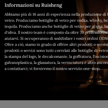
Informazioni su Ruisheng
Abbiamo più di 16 anni di esperienza nella produzione di b
vetro. Produciamo bottiglie di vetro per vodka, whisky, b
tequila. Produciamo anche bottiglie di vetro per acqua, b
d'oliva. Il nostro team è composto da oltre 70 professionist
aiutarvi. Si occuperanno di soddisfare i vostri ordini O
Oltre a ciò, siamo in grado di offrire altri prodotti o serviz
prodotti o servizi sono tutti correlati alle bottiglie di vetro
la stampa del logo, le decalcomanie, la goffratura, l'incision
galvanoplastica, la glassatura, la verniciatura e altro ancor
a contattarci; vi forniremo il nostro servizio one-stop.