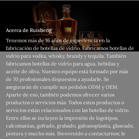
Acerca de Ruisheng
Tenemos más de 16 años de experiencia en la
fabricación de botellas de vidrio. Fabricamos botellas de
vidrio para vodka, whisky, brandy y tequila. También
fabricamos botellas de vidrio para agua, bebidas y
aceite de oliva. Nuestro equipo está formado por más
de 70 profesionales dispuestos a ayudarle. Se
asegurarán de cumplir sus pedidos ODM y OEM.
Aparte de eso, también podemos ofrecer varios
productos o servicios más. Todos estos productos o
servicios están relacionados con las botellas de vidrio.
Entre ellos se incluyen la impresión de logotipos,
calcomanías, gofrado, grabado, galvanoplastia, glaseado,
pintura y mucho más. Bienvenido a contactarnos; le