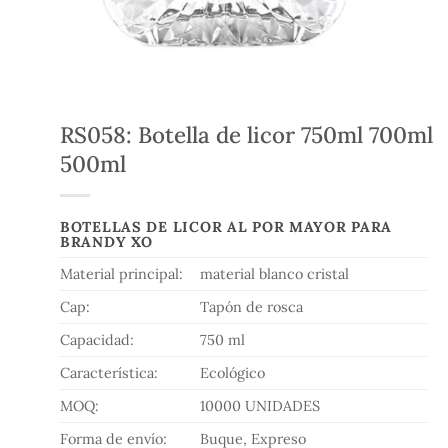
RS058: Botella de licor 750ml 700ml
500ml
BOTELLAS DE LICOR AL POR MAYOR PARA
BRANDY XO
Material principal:
material blanco cristal
Cap:
Tapón de rosca
Capacidad:
750 ml
Característica:
Ecológico
MOQ:
10000 UNIDADES
Forma de envío:
Buque, Expreso