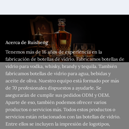
Acerca de Ruisheng
Tenemos más de 16 años de experiencia en la
fabricación de botellas de vidrio. Fabricamos botellas de
vidrio para vodka, whisky, brandy y tequila. También
fabricamos botellas de vidrio para agua, bebidas y
aceite de oliva. Nuestro equipo está formado por más
de 70 profesionales dispuestos a ayudarle. Se
asegurarán de cumplir sus pedidos ODM y OEM.
Aparte de eso, también podemos ofrecer varios
productos o servicios más. Todos estos productos o
servicios están relacionados con las botellas de vidrio.
Entre ellos se incluyen la impresión de logotipos,