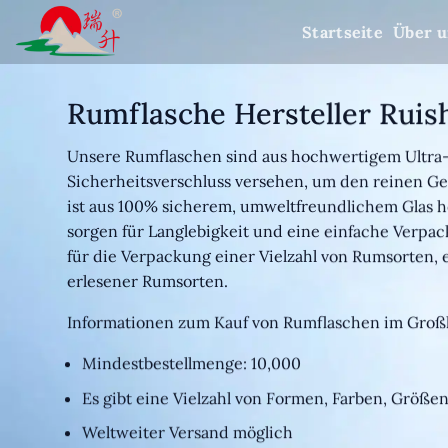
Zum
Startseite
Über u
Inhalt
springen
Rumflasche Hersteller Ruis
Unsere Rumflaschen sind aus hochwertigem Ultra-F
Sicherheitsverschluss versehen, um den reinen Ge
ist aus 100% sicherem, umweltfreundlichem Glas he
sorgen für Langlebigkeit und eine einfache Verpa
für die Verpackung einer Vielzahl von Rumsorten, e
erlesener Rumsorten.
Informationen zum Kauf von Rumflaschen im Groß
Mindestbestellmenge: 10,000
Es gibt eine Vielzahl von Formen, Farben, Größ
Weltweiter Versand möglich