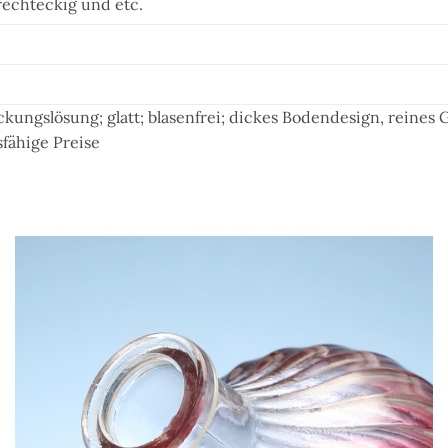
rechteckig und etc.
ackungslösung; glatt; blasenfrei; dickes Bodendesign, reines G
sfähige Preise