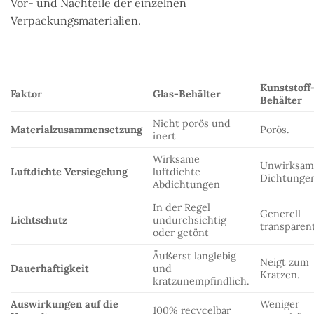
Vor- und Nachteile der einzelnen
Verpackungsmaterialien.
Kunststoff
Faktor
Glas-Behälter
Behälter
Nicht porös und
Materialzusammensetzung
Porös.
inert
Wirksame
Unwirksam
Luftdichte Versiegelung
luftdichte
Dichtunge
Abdichtungen
In der Regel
Generell
Lichtschutz
undurchsichtig
transparen
oder getönt
Äußerst langlebig
Neigt zum
Dauerhaftigkeit
und
Kratzen.
kratzunempfindlich.
Auswirkungen auf die
Weniger
100% recycelbar