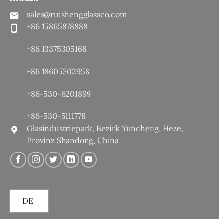
sales@ruishengglassco.com
+86 15865878888
+86 13375305168
+86 18605302958
+86-530-6201899
+86-530-5111778
Glasindustriepark, Bezirk Yuncheng, Heze,
Provinz Shandong, China
DE