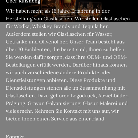
Über Ruisheng
Wir haben mehr als 16 Jahre Erfahrung in der
Herstellung von Glasflaschen. Wir stellen Glasflaschen
für Wodka, Whiskey, Brandy und Tequila her.
Außerdem stellen wir Glasflaschen für Wasser,
Getränke und Olivenöl her. Unser Team besteht aus
über 70 Fachleuten, die bereit sind, Ihnen zu helfen.
Sie werden dafür sorgen, dass Ihre ODM- und OEM-
Bestellungen erfüllt werden. Darüber hinaus können
wir auch verschiedene andere Produkte oder
Dienstleistungen anbieten. Diese Produkte und
Dienstleistungen stehen alle im Zusammenhang mit
Glasflaschen. Dazu gehören Logodruck, Abziehbilder,
Prägung, Gravur, Galvanisierung, Glasur, Malerei und
vieles mehr. Nehmen Sie Kontakt mit uns auf, wir
bieten Ihnen einen Service aus einer Hand.
Kontakt