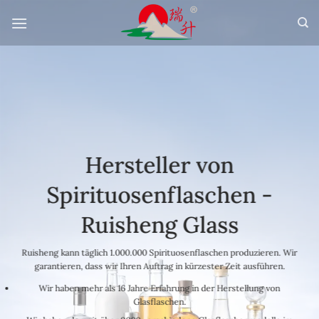
Zum
Inhalt
springen
Hersteller von
Spirituosenflaschen -
Ruisheng Glass
Ruisheng kann täglich 1.000.000 Spirituosenflaschen produzieren. Wir
garantieren, dass wir Ihren Auftrag in kürzester Zeit ausführen.
Wir haben mehr als 16 Jahre Erfahrung in der Herstellung von
Glasflaschen.