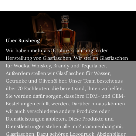
Über Ruisheng
Wir haben mehr als 16 Jahre Erfahrung in der
Herstellung von Glasflaschen. Wir stellen Glasflaschen
für Wodka, Whiskey, Brandy und Tequila her.
Außerdem stellen wir Glasflaschen für Wasser,
Getränke und Olivenöl her. Unser Team besteht aus
über 70 Fachleuten, die bereit sind, Ihnen zu helfen.
Sie werden dafür sorgen, dass Ihre ODM- und OEM-
Bestellungen erfüllt werden. Darüber hinaus können
wir auch verschiedene andere Produkte oder
Dienstleistungen anbieten. Diese Produkte und
Dienstleistungen stehen alle im Zusammenhang mit
Glasflaschen. Dazu gehören Logodruck, Abziehbilder,