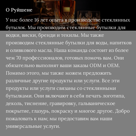
О Руйшене
У нас более 16 лет опыта в производстве стеклянных
бутылок. Мы производим стеклянные бутылки для
водки, виски, бренди и текилы. Мы также
производим стеклянные бутылки для воды, напитков
и оливкового масла. Наша команда состоит из более
чем 70 профессионалов, готовых помочь вам. Они
обязательно выполнят ваши заказы ODM и OEM.
Помимо этого, мы также можем предложить
различные другие продукты или услуги. Все эти
продукты или услуги связаны со стеклянными
бутылками. Они включают в себя печать логотипа,
деколь, тиснение, гравировку, гальваническое
покрытие, глазурь, покраску и многое другое. Добро
пожаловать к нам; мы предоставим вам наши
универсальные услуги.