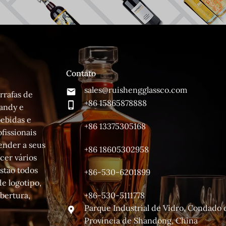
Contato
sales@ruishengglassco.com
rrafas de
+86 15865878888
randy e
bebidas e
+86 13375305168
fissionais
tender a seus
+86 18605302958
er vários
stão todos
+86-530-6201899
de logotipo,
+86-530-5111778
obertura,
Parque Industrial de Vidro, Condado
Província de Shandong, China