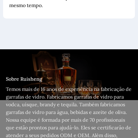
mesmo tempo.
Sobre Ruisheng
Temos mais de 16 anos de experiência na fabricação de
garrafas de vidro. Fabricamos garrafas de vidro para
vodca, uísque, brandy e tequila. Também fabricamos
garrafas de vidro para água, bebidas e azeite de oliva.
Nossa equipe é formada por mais de 70 profissionais
que estão prontos para ajudá-lo. Eles se certificarão de
atender a seus pedidos ODM e OEM. Além disso,