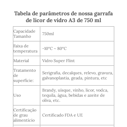
Tabela de parâmetros de nossa garrafa
de licor de vidro A3 de 750 ml
Capacidade
750ml
Tamanho
Faixa de
-10°C ~ 80°C
temperatura
Material
Vidro Super Flint
Tratamento
Serigrafia, decalques, relevo, gravura,
de
galvanoplastia, geada, pintura, etc
superfície:
Brandy, uísque, vinho, licor, vodca,
Uso
tequila, água, bebidas e azeite de
oliva, etc.
Certificação
de grau
Certificado FDA e UE
alimentício