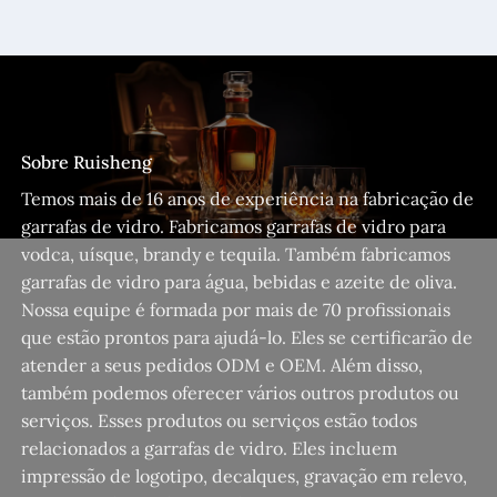
Sobre Ruisheng
Temos mais de 16 anos de experiência na fabricação de
garrafas de vidro. Fabricamos garrafas de vidro para
vodca, uísque, brandy e tequila. Também fabricamos
garrafas de vidro para água, bebidas e azeite de oliva.
Nossa equipe é formada por mais de 70 profissionais
que estão prontos para ajudá-lo. Eles se certificarão de
atender a seus pedidos ODM e OEM. Além disso,
também podemos oferecer vários outros produtos ou
serviços. Esses produtos ou serviços estão todos
relacionados a garrafas de vidro. Eles incluem
impressão de logotipo, decalques, gravação em relevo,