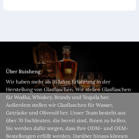
Über Ruisheng
Wir haben mehr als 16 Jahre Erfahrung in der
Herstellung von Glasflaschen. Wir stellen Glasflaschen
für Wodka, Whiskey, Brandy und Tequila her.
Außerdem stellen wir Glasflaschen für Wasser,
Getränke und Olivenöl her. Unser Team besteht aus
über 70 Fachleuten, die bereit sind, Ihnen zu helfen.
Sie werden dafür sorgen, dass Ihre ODM- und OEM-
Bestellungen erfüllt werden. Darüber hinaus können