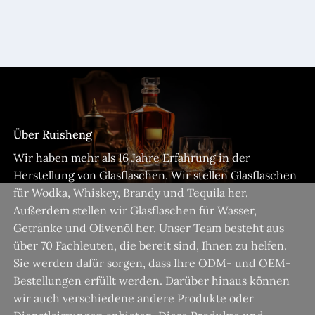
Über Ruisheng
Wir haben mehr als 16 Jahre Erfahrung in der
Herstellung von Glasflaschen. Wir stellen Glasflaschen
für Wodka, Whiskey, Brandy und Tequila her.
Außerdem stellen wir Glasflaschen für Wasser,
Getränke und Olivenöl her. Unser Team besteht aus
über 70 Fachleuten, die bereit sind, Ihnen zu helfen.
Sie werden dafür sorgen, dass Ihre ODM- und OEM-
Bestellungen erfüllt werden. Darüber hinaus können
wir auch verschiedene andere Produkte oder