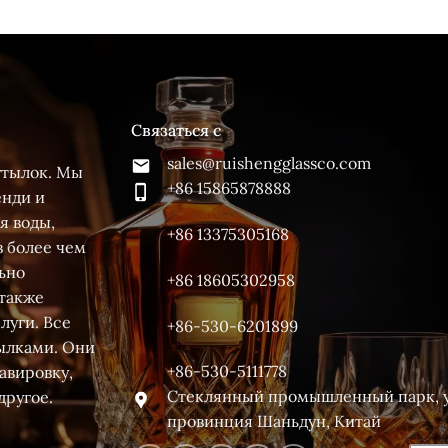
Связаться с
sales@ruishengglassco.com
бутылок. Мы
+86 15865878888
енди и
я воды,
+86 13375305168
з более чем
ьно
+86 18605302958
 также
луги. Все
+86-530-6201899
тылками. Они
+86-530-5111778
равировку,
Стеклянный промышленный парк, у
другое.
провинция Шаньдун, Китай