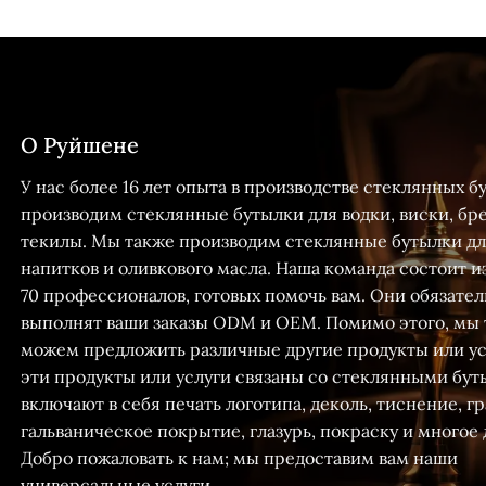
О Руйшене
У нас более 16 лет опыта в производстве стеклянных 
производим стеклянные бутылки для водки, виски, бр
текилы. Мы также производим стеклянные бутылки дл
напитков и оливкового масла. Наша команда состоит и
70 профессионалов, готовых помочь вам. Они обязател
выполнят ваши заказы ODM и OEM. Помимо этого, мы
можем предложить различные другие продукты или ус
эти продукты или услуги связаны со стеклянными бу
включают в себя печать логотипа, деколь, тиснение, г
гальваническое покрытие, глазурь, покраску и многое 
Добро пожаловать к нам; мы предоставим вам наши
универсальные услуги.