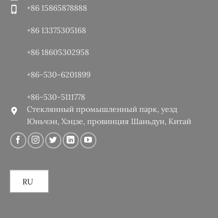
+86 15865878888
+86 13375305168
+86 18605302958
+86-530-6201899
+86-530-5111778
Стеклянный промышленный парк, уезд
Юньчэн, Хэцзе, провинция Шаньдун, Китай
RU