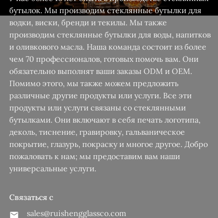
бутылок. Мы производим стеклянные бутылки для
водки, виски, бренди и текилы. Мы также
производим стеклянные бутылки для воды, напитков
и оливкового масла. Наша команда состоит из более
чем 70 профессионалов, готовых помочь вам. Они
обязательно выполнят ваши заказы ODM и OEM.
Помимо этого, мы также можем предложить
различные другие продукты или услуги. Все эти
продукты или услуги связаны со стеклянными
бутылками. Они включают в себя печать логотипа,
деколь, тиснение, гравировку, гальваническое
покрытие, глазурь, покраску и многое другое. Добро
пожаловать к нам; мы предоставим вам наши
универсальные услуги.
Связаться с
sales@ruishengglassco.com