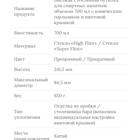
для спиртных напитков
Название
объемом 700 мл с коническим
продукта
горлышком и винтовой
крышкой
Вместимость
700 мл
Стекло «High Flint» / Стекло
Материал
«Super Flint»
Цвет
Прозрачный / Прозрачный
Высота
241,5 мм
Максимальный
84,5 мм
диаметр
Вес
650 г
Отделка из пробки /
Тип
столешница бара (возможна
уплотнения
индивидуальная настройка
винтовой крышки)
Место
Китай
происхождения