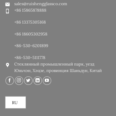
sales@ruishengglassco.com
+86 15865878888
+86 13375305168
+86 18605302958
+86-530-6201899
+86-530-5111778
Стеклянный промышленный парк, уезд
Юньчэн, Хэцзе, провинция Шаньдун, Китай
RU