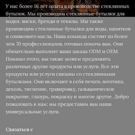
У нас более 16 лет опыта в производстве стеклянных
бутылок. Мы производим стеклянные бутылки для
водки, виски, бренди и текилы. Мы также
производим стеклянные бутылки для воды, напитков
и оливкового масла. Наша команда состоит из более
чем 70 профессионалов, готовых помочь вам. Они
обязательно выполнят ваши заказы ODM и OEM.
Помимо этого, мы также можем предложить
различные другие продукты или услуги. Все эти
продукты или услуги связаны со стеклянными
бутылками. Они включают в себя печать логотипа,
деколь, тиснение, гравировку, гальваническое
покрытие, глазурь, покраску и многое другое. Добро
пожаловать к нам; мы предоставим вам наши
универсальные услуги.
Связаться с