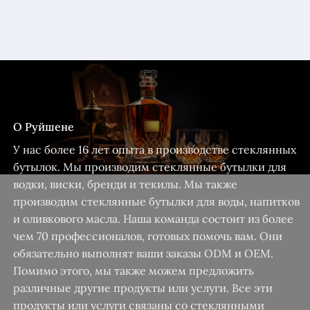
О Руйшене
У нас более 16 лет опыта в производстве стеклянных
бутылок. Мы производим стеклянные бутылки для
водки, виски, бренди и текилы. Мы также
производим стеклянные бутылки для воды, напитков
и оливкового масла. Наша команда состоит из более
чем 70 профессионалов, готовых помочь вам. Они
обязательно выполнят ваши заказы ODM и OEM.
Помимо этого, мы также можем предложить
различные другие продукты или услуги. Все эти
продукты или услуги связаны со стеклянными