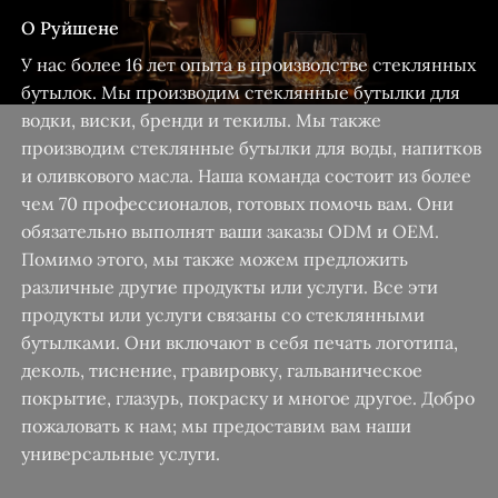
О Руйшене
У нас более 16 лет опыта в производстве стеклянных
бутылок. Мы производим стеклянные бутылки для
водки, виски, бренди и текилы. Мы также
производим стеклянные бутылки для воды, напитков
и оливкового масла. Наша команда состоит из более
чем 70 профессионалов, готовых помочь вам. Они
обязательно выполнят ваши заказы ODM и OEM.
Помимо этого, мы также можем предложить
различные другие продукты или услуги. Все эти
продукты или услуги связаны со стеклянными
бутылками. Они включают в себя печать логотипа,
деколь, тиснение, гравировку, гальваническое
покрытие, глазурь, покраску и многое другое. Добро
пожаловать к нам; мы предоставим вам наши
универсальные услуги.