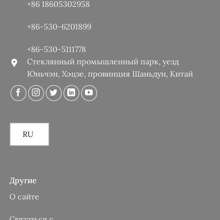
+86 18605302958
+86-530-6201899
+86-530-5111778
Стеклянный промышленный парк, уезд
Юньчэн, Хэцзе, провинция Шаньдун, Китай
RU
Другие
О сайте
Связаться с