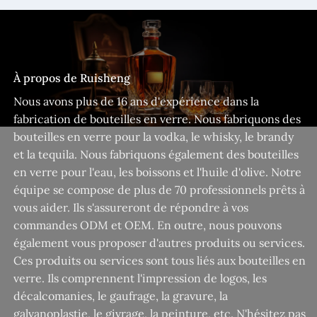
À propos de Ruisheng
Nous avons plus de 16 ans d'expérience dans la
fabrication de bouteilles en verre. Nous fabriquons des
bouteilles en verre pour la vodka, le whisky, le brandy
et la tequila. Nous fabriquons également des bouteilles
en verre pour l'eau, les boissons et l'huile d'olive. Notre
équipe se compose de plus de 70 professionnels prêts à
vous aider. Ils s'assureront de répondre à vos
commandes ODM et OEM. En outre, nous pouvons
également vous proposer d'autres produits ou services.
Ces produits ou services sont tous liés aux bouteilles en
verre. Ils comprennent l'impression de logos, les
décalcomanies, le gaufrage, la gravure, la
galvanoplastie, le givrage, la peinture, etc. N'hésitez pas