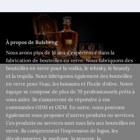
À propos de Ruisheng
Nous avons plus de 16 ans d'expérience dans la
fabrication de bouteilles en verre. Nous fabriquons des
bouteilles en verre pour la vodka, le whisky, le brandy
et la tequila. Nous fabriquons également des bouteilles
en verre pour l'eau, les boissons et l'huile d'olive. Notre
équipe se compose de plus de 70 professionnels prêts à
vous aider. Ils s'assureront de répondre à vos
commandes ODM et OEM. En outre, nous pouvons
également vous proposer d'autres produits ou services.
Ces produits ou services sont tous liés aux bouteilles en
verre. Ils comprennent l'impression de logos, les
décalcomanies, le gaufrage, la gravure, la