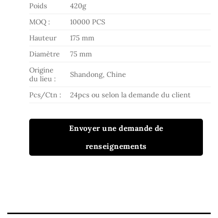
Poids
420g
MOQ :
10000 PCS
Hauteur
175 mm
Diamètre
75 mm
Origine
Shandong, Chine
du lieu :
Pcs/Ctn :
24pcs ou selon la demande du client
Envoyer une demande de
renseignements