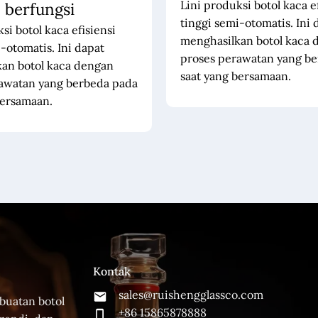
Lini produksi botol kaca e
berfungsi
tinggi semi-otomatis. Ini 
si botol kaca efisiensi
menghasilkan botol kaca 
-otomatis. Ini dapat
proses perawatan yang b
an botol kaca dengan
saat yang bersamaan.
awatan yang berbeda pada
bersamaan.
Kontak
sales@ruishengglassco.com
buatan botol
+86 15865878888