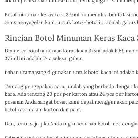
adalah perusahaan industri dan perdagangan. Kami menjual 
Botol minuman keras kaca 375ml ini memiliki bentuk silin
Jenis penyegelan kami untuk botol-botol ini adalah gab
Rincian Botol Minuman Keras Kaca
Diameter botol minuman keras kaca 375ml adalah 59 mm ± 
375ml ini adalah T- a
selesai gabus.
Bahan utama yang digunakan untuk botol kaca ini adalah k
Tentang
pengepakan
cara
, jumlah yang berbeda
dengan
ke
kaca.
Ada
tentang
20
pcs
per karton atau 24
pcs
per karto
pesanan Anda sangat besar, kami dapat menggunakan palet
botol kaca dalam karton dan palet.
Dan, tentu saja, jika Anda
ingin
kemasan botol kaca dengan 
Sebagai produsen botol minuman keras kaca utama, kami