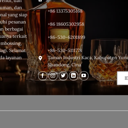
rendi, dan
numan, dan
+86 13375305168
onal yang siap
uhi pesanan
+86 18605302958
an berbagai
uanya terkait
+86-530-6201899
 embossing,
+86-530-5111778
lagi. Selamat
Taman Industri Kaca, Kabupaten Yunc
da layanan
Shandong, Cina
I