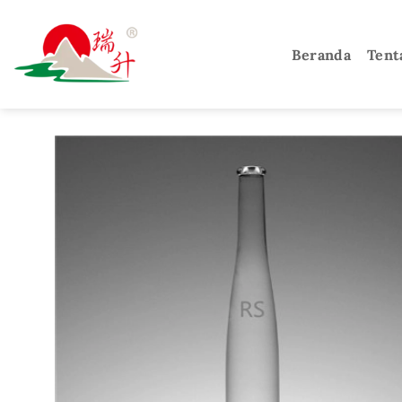
Loncat
ke
Beranda
Tent
konten