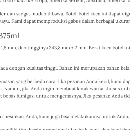
botol kaca ke Eropa, Amerika Serikat, Australia, Amerika, d
der dan
sangat mudah dibawa.
Botol-botol kaca ini dapat di
us kayu. Kami dapat memproduksi gabus dalam berbagai ukur
 375ml
1,5 mm, dan tingginya 343,8 mm ± 2 mm. Berat kaca botol in
aca dengan kualitas tinggi. Bahan ini merupakan bahan kelas
masan yang berbeda
cara
.
Jika pesanan Anda kecil, kami d
n.
Namun, jika Anda ingin membuat kotak warna khusus untu
 bebas fumigasi untuk mengemasnya. Jika pesanan Anda tidak
spesifikasi Anda, kami juga bisa
melakukannya untuk Anda
.
 memiliki tim desain profesional di pabrik kami, dan kam