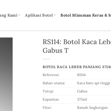
ang Kami
Aplikasi Botol
Botol Minuman Keras & 
RS114: Botol Kaca Le
Gabus T
BOTOL KACA LEHER PANJANG 375
Referensi:
RS114
Bahan utama:
Kaca batu api tinggi 
Tutup:
Gabus
Kapasitas:
375ml
Fitur:
Ramah lingkungan