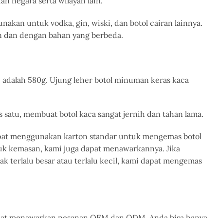
an negara serta wilayah lain.
gunakan
untuk vodka, gin, wiski, dan botol cairan lainnya.
an dan dengan bahan yang berbeda.
i adalah 580g. Ujung leher botol minuman keras kaca
 satu, membuat botol kaca sangat jernih dan tahan lama.
apat menggunakan karton standar untuk mengemas botol
k kemasan, kami juga dapat menawarkannya. Jika
 terlalu besar atau terlalu kecil, kami dapat mengemas
i dapat menawarkan pesanan OEM dan ODM.
Anda bisa
hanya