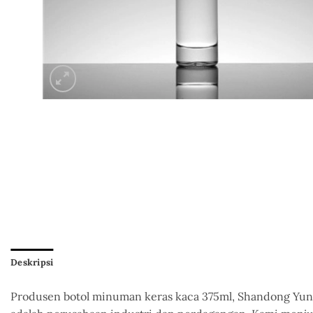
Deskripsi
Produsen botol minuman keras kaca 375ml, Shandong Yunche