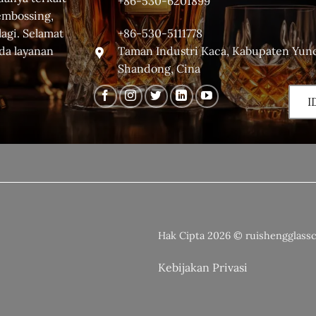
+86-530-6201899
 embossing,
+86-530-5111778
lagi. Selamat
Taman Industri Kaca, Kabupaten Yunc
da layanan
Shandong, Cina
I
Hak Cipta 2026 © ruishengglass
Kebijakan Privasi