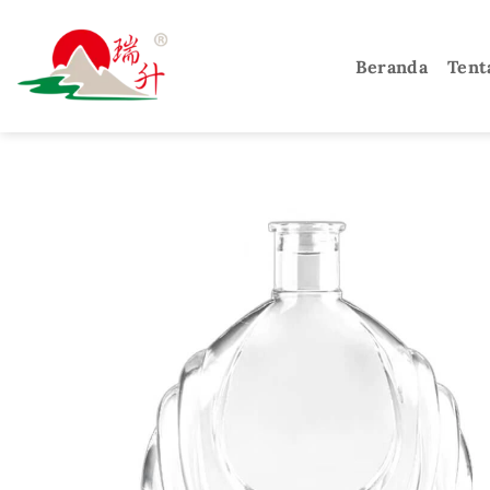
Loncat
ke
Beranda
Tent
konten