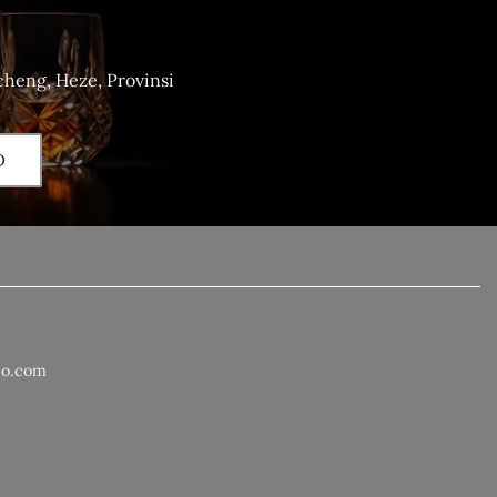
heng, Heze, Provinsi
D
co.com