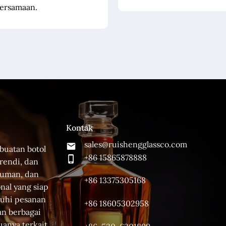
bersamaan.
Kontak
sales@ruishengglassco.com
buatan botol
+86 15865878888
rendi, dan
numan, dan
+86 13375305168
onal yang siap
uhi pesanan
+86 18605302958
an berbagai
uanya terkait