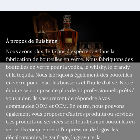
À propos de Ruisheng
Nous avons plus de 16 ans d'expérience dans la
fabrication de bouteilles en verre. Nous fabriquons des
bouteilles en verre pour la vodka, le whisky, le brandy
et la tequila. Nous fabriquons également des bouteilles
en verre pour l'eau, les boissons et l'huile d'olive. Notre
équipe se compose de plus de 70 professionnels prêts à
vous aider. Ils s'assureront de répondre à vos
commandes ODM et OEM. En outre, nous pouvons
également vous proposer d'autres produits ou services.
Ces produits ou services sont tous liés aux bouteilles en
verre. Ils comprennent l'impression de logos, les
décalcomanies, le gaufrage, la gravure, la